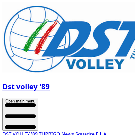
Dst volley '89
Open main menu
DST VOLLEY '89 TURBIGO
News
Squadre
E.L.A.