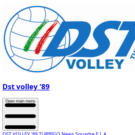
Dst volley '89
Open main menu
DST VOLLEY '89 TURBIGO
News
Squadre
E.L.A.