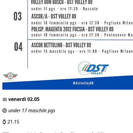
📅
venerdì 02.05
🏐
under 17 maschile pgs
⌚ 21.15