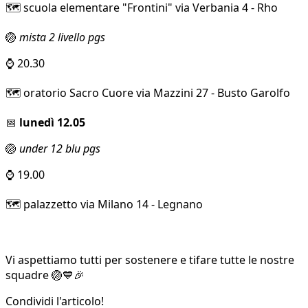
🗺️ scuola elementare "Frontini" via Verbania 4 - Rho
🏐
mista 2 livello pgs
⌚ 20.30
🗺️ oratorio Sacro Cuore via Mazzini 27 - Busto Garolfo
📅
lunedì 12.05
🏐
under 12 blu pgs
⌚ 19.00
🗺️ palazzetto via Milano 14 - Legnano
Vi aspettiamo tutti per sostenere e tifare tutte le nostre
squadre 🏐💙🎉
Condividi l'articolo!