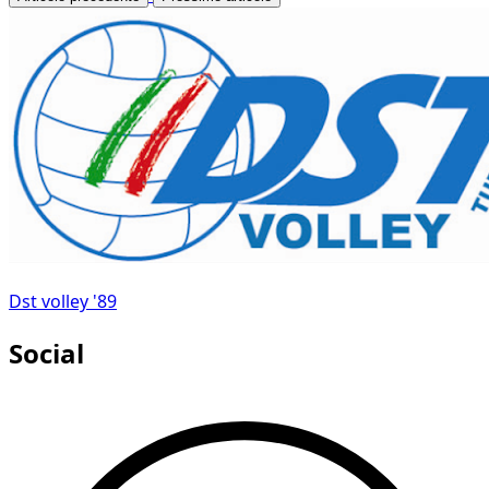
Dst volley '89
Social