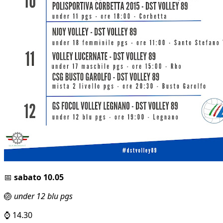
📅
sabato 10.05
🏐
under 12 blu pgs
⌚ 14.30