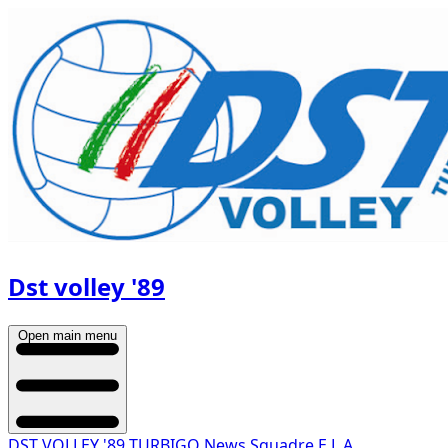
Dst volley '89
Open main menu
DST VOLLEY '89 TURBIGO
News
Squadre
E.L.A.