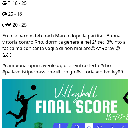
🏐💙 18 - 25
🏐 25 - 16
🏐💙 20 - 25
Ecco le parole del coach Marco dopo la partita: "Buona
vittoria contro Rho, dormita generale nel 2° set, 3°vinto a
fatica ma con tanta voglia di non mollare😊👏🏻bravi😊
👏🏻".
#campionatoprimaverile #giocareintrasferta #rho
#pallavolistiperpassione #turbigo #vittoria #dstvolley89