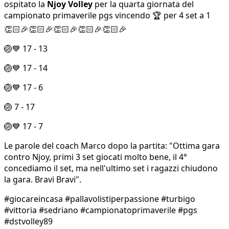
ospitato la
Njoy Volley
per la quarta giornata del
campionato primaverile pgs vincendo 🏆 per 4 set a 1
👏🏻🎉👏🏻🎉👏🏻🎉👏🏻🎉👏🏻🎉
🏐💙 17 - 13
🏐💙 17 - 14
🏐💙 17 - 6
🏐 7 - 17
🏐💙 17 - 7
Le parole del coach Marco dopo la partita: "Ottima gara
contro Njoy, primi 3 set giocati molto bene, il 4°
concediamo il set, ma nell'ultimo set i ragazzi chiudono
la gara. Bravi Bravi".
#giocareincasa #pallavolistiperpassione #turbigo
#vittoria #sedriano #campionatoprimaverile #pgs
#dstvolley89