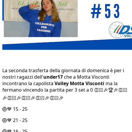
La seconda trasferta della giornata di domenica è per i
nostri ragazzi dell'
under17
che a Motta Visconti
incontrano la capolista
Volley Motta Visconti
ma la
fermano vincendo la partita per 3 set a 0 👏🏻🎉🏆🎉👏🏻
🎉👏🏻🎉👏🏻🎉👏🏻🎉👏🏻🎉
🏐💙 15 - 25
🏐💙 21 - 25
🏐💙 16 - 25