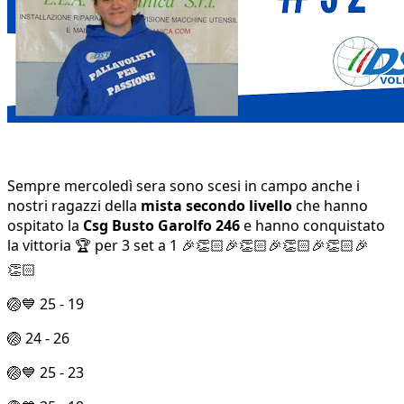
Sempre mercoledì sera sono scesi in campo anche i
nostri ragazzi della
mista secondo livello
che hanno
ospitato la
Csg Busto Garolfo 246
e hanno conquistato
la vittoria 🏆 per 3 set a 1 🎉👏🏻🎉👏🏻🎉👏🏻🎉👏🏻🎉
👏🏻
🏐💙 25 - 19
🏐 24 - 26
🏐💙 25 - 23