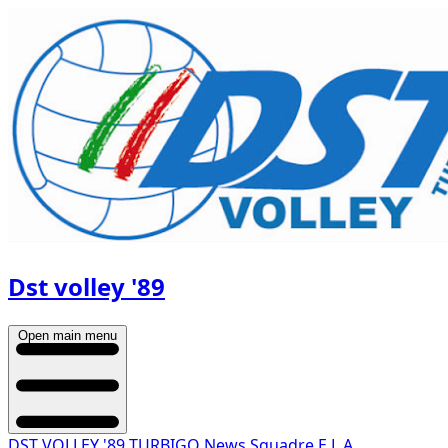
Dst volley '89
Open main menu
DST VOLLEY '89 TURBIGO
News
Squadre
E.L.A.