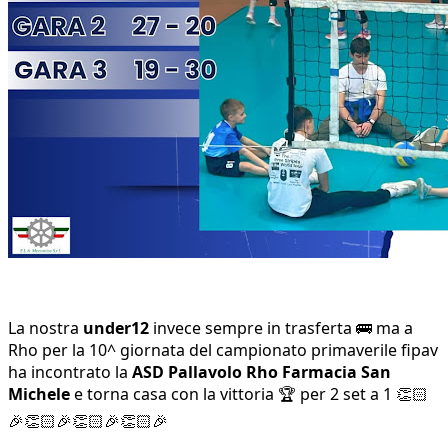
La nostra
under12
invece sempre in trasferta 🚌 ma a
Rho per la 10^ giornata del campionato primaverile fipav
ha incontrato la
ASD Pallavolo Rho
Farmacia San
Michele
e torna casa con la vittoria 🏆 per 2 set a 1 👏🏻
🎉👏🏻🎉👏🏻🎉👏🏻🎉