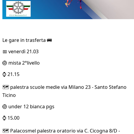
Le gare in trasferta 🚌
📅 venerdì 21.03
🏐 mista 2°livello
⌚ 21.15
🗺️ palestra scuole medie via Milano 23 - Santo Stefano
Ticino
🏐 under 12 bianca pgs
⌚ 15.00
🗺️ Palacosmel palestra oratorio via C. Cicogna 8/D -