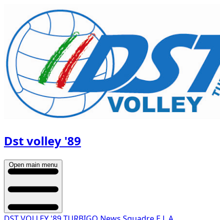
Dst volley '89
Open main menu
DST VOLLEY '89 TURBIGO
News
Squadre
E.L.A.