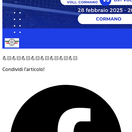
💪🏻💪🏻💪🏻💪🏻💪🏻💪🏻💪🏻💪🏻
Condividi l'articolo!