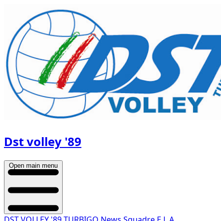
Dst volley '89
Open main menu
DST VOLLEY '89 TURBIGO
News
Squadre
E.L.A.