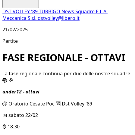
DST VOLLEY '89 TURBIGO
News
Squadre
E.L.A.
Meccanica S.r.l.
dstvolley@libero.it
21/02/2025
Partite
FASE REGIONALE - OTTAVI
La fase regionale continua per due delle nostre squadre
🏐 🎉
under12 - ottavi
🏐 Oratorio Cesate Poc 🆚 Dst Volley '89
📅 sabato 22/02
⌚ 18.30