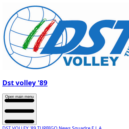
Dst volley '89
Open main menu
DST VOLLEY '89 TURBIGO
News
Squadre
E.L.A.