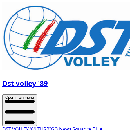
Dst volley '89
Open main menu
DST VOLLEY '89 TURBIGO
News
Squadre
E.L.A.