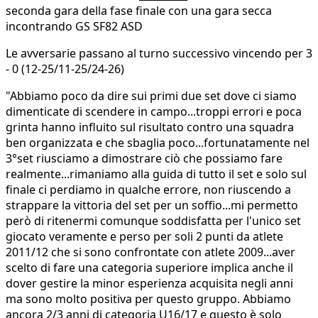
seconda gara della fase finale con una gara secca
incontrando GS SF82 ASD
Le avversarie passano al turno successivo vincendo per 3
- 0 (12-25/11-25/24-26)
"Abbiamo poco da dire sui primi due set dove ci siamo
dimenticate di scendere in campo...troppi errori e poca
grinta hanno influito sul risultato contro una squadra
ben organizzata e che sbaglia poco...fortunatamente nel
3°set riusciamo a dimostrare ciò che possiamo fare
realmente...rimaniamo alla guida di tutto il set e solo sul
finale ci perdiamo in qualche errore, non riuscendo a
strappare la vittoria del set per un soffio...mi permetto
però di ritenermi comunque soddisfatta per l'unico set
giocato veramente e perso per soli 2 punti da atlete
2011/12 che si sono confrontate con atlete 2009...aver
scelto di fare una categoria superiore implica anche il
dover gestire la minor esperienza acquisita negli anni
ma sono molto positiva per questo gruppo. Abbiamo
ancora 2/3 anni di categoria U16/17 e questo è solo