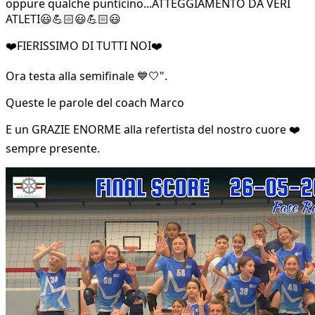
oppure qualche punticino...ATTEGGIAMENTO DA VERI
ATLETI😃💪🏻😃💪🏻😃
❤️FIERISSIMO DI TUTTI NOI❤️
Ora testa alla semifinale 💙🤍".
Queste le parole del coach Marco
E un GRAZIE ENORME alla refertista del nostro cuore ❤️
sempre presente.