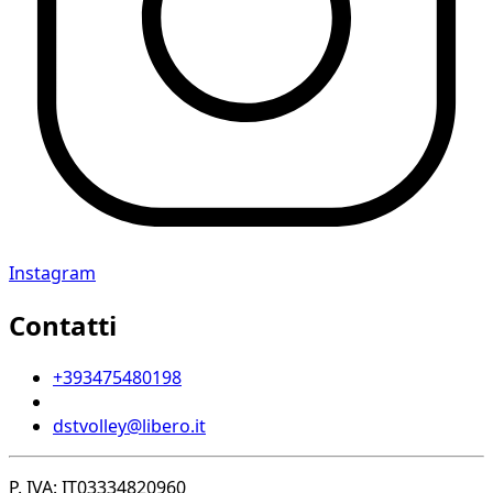
Instagram
Contatti
+393475480198
dstvolley@libero.it
P. IVA: IT03334820960