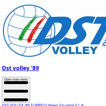
Dst volley '89
Open main menu
DST VOLLEY '89 TURBIGO
News
Squadre
E.L.A.