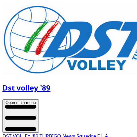
Dst volley '89
Open main menu
DST VOLLEY '89 TURBIGO
News
Squadre
E.L.A.