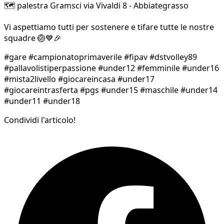
🗺️ palestra Gramsci via Vivaldi 8 - Abbiategrasso
Vi aspettiamo tutti per sostenere e tifare tutte le nostre
squadre 🏐💙🎉
#gare #campionatoprimaverile #fipav #dstvolley89
#pallavolistiperpassione #under12 #femminile #under16
#mista2livello #giocareincasa #under17
#giocareintrasferta #pgs #under15 #maschile #under14
#under11 #under18
Condividi l'articolo!