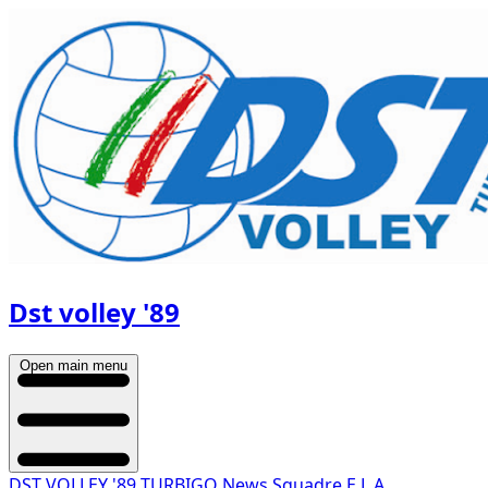
Dst volley '89
Open main menu
DST VOLLEY '89 TURBIGO
News
Squadre
E.L.A.