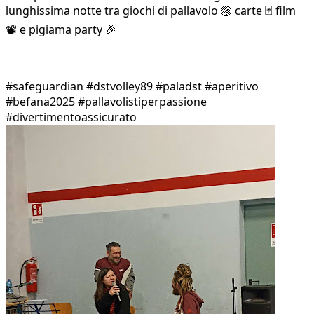
lunghissima notte tra giochi di pallavolo 🏐 carte 🃏 film
📽️ e pigiama party 🎉
#safeguardian #dstvolley89 #paladst #aperitivo
#befana2025 #pallavolistiperpassione
#divertimentoassicurato