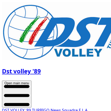
Dst volley '89
Open main menu
DST VOLLEY '89 TURBIGO
News
Squadre
E.L.A.