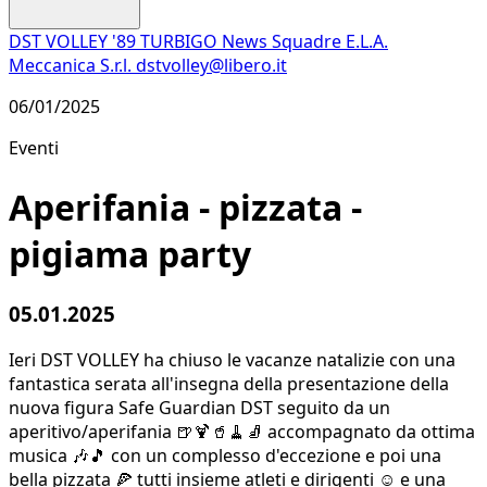
DST VOLLEY '89 TURBIGO
News
Squadre
E.L.A.
Meccanica S.r.l.
dstvolley@libero.it
06/01/2025
Eventi
Aperifania - pizzata -
pigiama party
05.01.2025
Ieri DST VOLLEY ha chiuso le vacanze natalizie con una
fantastica serata all'insegna della presentazione della
nuova figura Safe Guardian DST seguito da un
aperitivo/aperifania 🍺🍹🥤🧹🧦 accompagnato da ottima
musica 🎶🎵 con un complesso d'eccezione e poi una
bella pizzata 🍕 tutti insieme atleti e dirigenti ☺️ e una